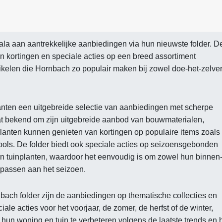
ala aan aantrekkelijke aanbiedingen via hun nieuwste folder. D
van kortingen en speciale acties op een breed assortiment
kelen die Hornbach zo populair maken bij zowel doe-het-zelve
anten een uitgebreide selectie van aanbiedingen met scherpe
aat bekend om zijn uitgebreide aanbod van bouwmaterialen,
lanten kunnen genieten van kortingen op populaire items zoals
ools. De folder biedt ook speciale acties op seizoensgebonden
n tuinplanten, waardoor het eenvoudig is om zowel hun binnen-
e passen aan het seizoen.
ach folder zijn de aanbiedingen op thematische collecties en
ale acties voor het voorjaar, de zomer, de herfst of de winter,
hun woning en tuin te verbeteren volgens de laatste trends en 