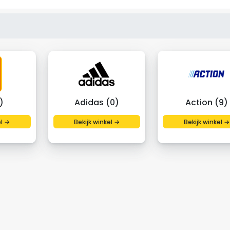
)
Adidas (0)
Action (9)
el →
Bekijk winkel →
Bekijk winkel →