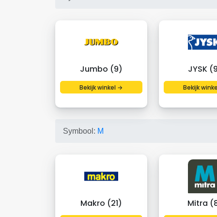
Jumbo (9)
JYSK (
Bekijk winkel →
Bekijk wink
Symbool:
M
Makro (21)
Mitra (