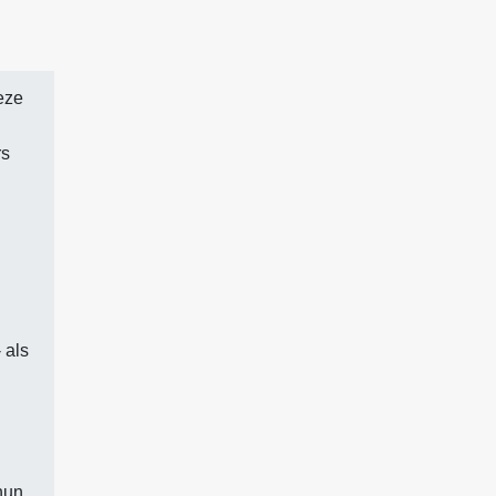
eze
rs
 als
hun