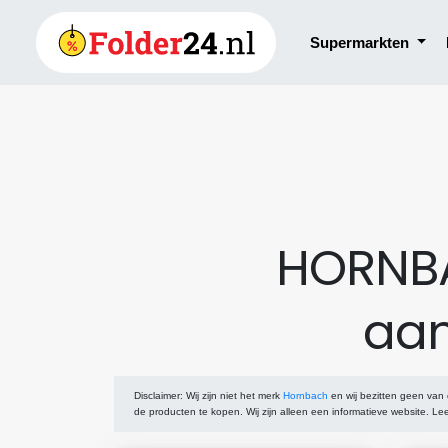
Supermarkten
HORNBA
aan
Disclaimer
: Wij zijn niet het merk
Hornbach
en wij bezitten geen van
de producten te kopen. Wij zijn alleen een informatieve website. L