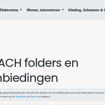
Elektronica
Wonen, tuincentrum
Kleding, Schoenen & 
CH folders en
biedingen
 de getoonde producten. Bezoek de website van de merkhouder voor meer informatie of om een
ees meer op de
Disclaimer
en
Over ons
pagina's.