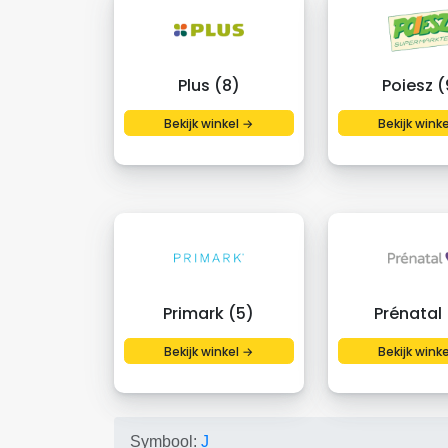
Plus (8)
Poiesz (
Bekijk winkel →
Bekijk wink
Primark (5)
Prénatal 
Bekijk winkel →
Bekijk wink
Symbool:
J