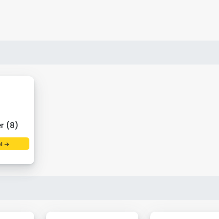
r (8)
el →