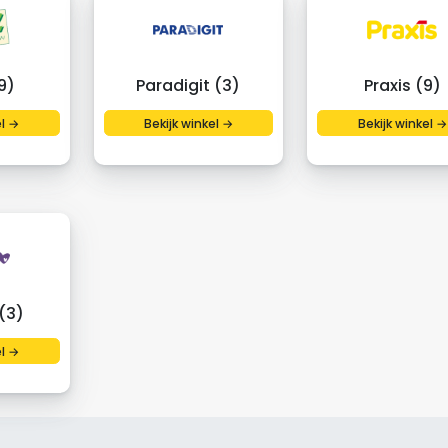
9)
Paradigit (3)
Praxis (9)
el →
Bekijk winkel →
Bekijk winkel →
(3)
el →