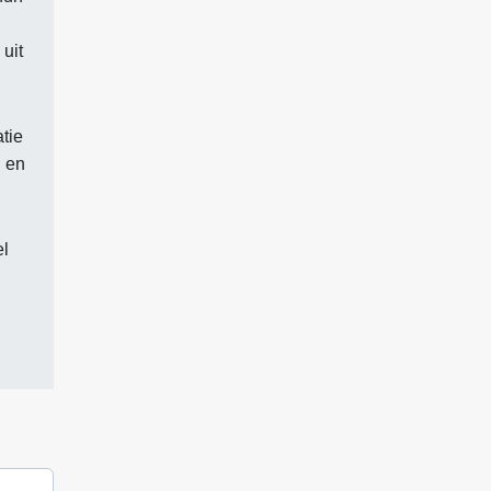
uit
tie
n en
el