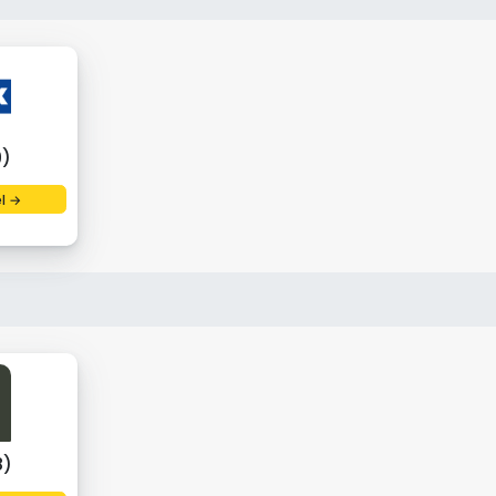
9)
el →
8)