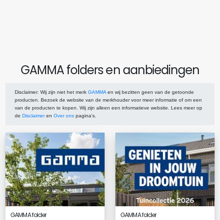
GAMMA folders en aanbiedingen
Disclaimer
: Wij zijn niet het merk
GAMMA
en wij bezitten geen van de getoonde
producten. Bezoek de website van de merkhouder voor meer informatie of om een
van de producten te kopen. Wij zijn alleen een informatieve website. Lees meer op
de
Disclaimer
en
Over ons
pagina's.
GAMMA folder
GAMMA folder